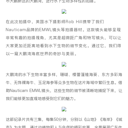
市大鹏新区的大鹏湾，进行水下生物多样性的拍摄。
在此次拍摄中，英国水下摄影师Rob Hill携带了我们
Nauticam品牌的EMWL镜头等拍摄器材。这款镜头能够呈现
非常有趣的拍摄视角，尤其是超微距广角和特写镜头，可以让
大家更加近距离地看到水下生物的细节变化。通过它，我们得
以一窥大鹏湾海底世界的奇妙与美丽。
大鹏湾的水下生物丰富多样，珊瑚、樱蕾篷锥海葵、东方多彩海
牛、无饰裸海牛、玉足海参等众多生物在这片海域中繁衍生息。借
助Nauticam EMWL镜头，这些生物的细节被清晰地捕捉下来，让
我们能够更加直观地感受到它们的魅力。
这部纪录片共有三集，每集50分钟，分别以《山地》《海岸》《城
市》为主题，通过动植物和人与自然的精彩故事，全景展现广东作